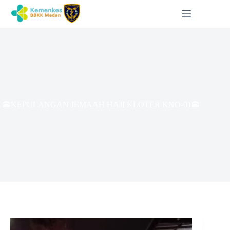
🕋KEPULANGAN JEMAAH HAJI KLOTER KNO-01🕋