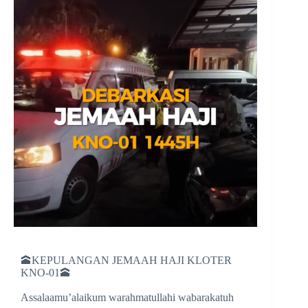
🕋KEPULANGAN JEMAAH HAJI KLOTER
KNO-01🕋
Assalaamu’alaikum warahmatullahi wabarakatuh