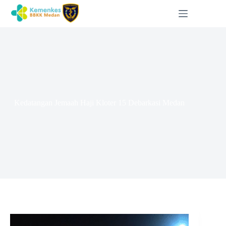
Kedatangan Jemaah Haji Kloter 15 Debarkasi Medan