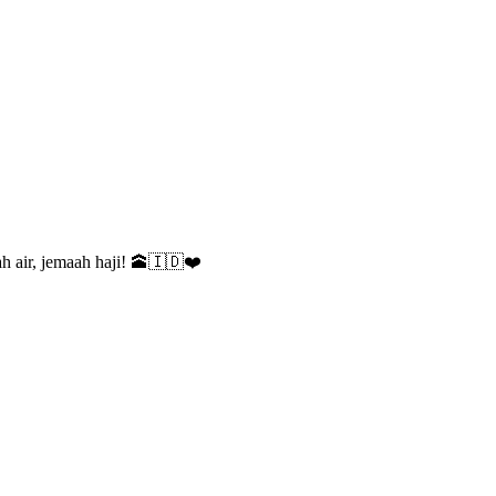
 air, jemaah haji! 🕋🇮🇩❤️