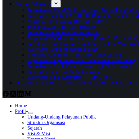
Standar Pelayanan
Pemeriksaan Kapal Dari Luar Negeri Dalam Rangka Pene
Penerbitan Sertifikat Port Health Quarantine Certificate
Vaksinasi Internasional Dan Penerbitan ICV
Sertifikat Laik/Tidak Laik Terbang
Penerbitan Dokumen SSCEC/SSCC
Legalisasi ICV (International Certificate Of Vaccination)
Persetujuan Pelaksanaan Penerbitan Sertifikat Vaksinasi 
Penerbitan Sertifikat Rumah Makan
Evakuasi Penumpang ABK Crew Pesawat Sakit
Legalisasi ICV (International Certicate Of Vaccination)
Pemeriksaan Akhir Calon Jemaah Haji Di Embarkasi
Penerbitan Surat Ijin Angkut Jenajah
Penerbitan Buku Kesehatan (Health Book)
PELANTIKAN ANGGOTA DAN PELATIHAN KRIDA 
Home
Profil
Undang-Undang Pelayanan Publik
Struktur Organisasi
Sejarah
Visi & Misi