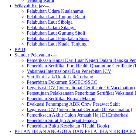
Tentang Kami
Wilayah Kerja
Pelabuhan Udara Kualanamu
Pelabuhan Laut Tanjung Balai
Pelabuhan Laut Sibolga
Pelabuhan Udara Silangit
Pelabuhan Laut Gunung Sitoli
Pelabuhan Laut Pangkalan Susu
Pelabuhan Laut Kuala Tanjung
PPID
Standar Pelayanan
Pemeriksaan Kapal Dari Luar Negeri Dalam Rangka Pene
Penerbitan Sertifikat Port Health Quarantine Certificate
Vaksinasi Internasional Dan Penerbitan ICV
Sertifikat Laik/Tidak Laik Terbang
Penerbitan Dokumen SSCEC/SSCC
Legalisasi ICV (International Certificate Of Vaccination)
Persetujuan Pelaksanaan Penerbitan Sertifikat Vaksinasi 
Penerbitan Sertifikat Rumah Makan
Evakuasi Penumpang ABK Crew Pesawat Sakit
Legalisasi ICV (International Certicate Of Vaccination)
Pemeriksaan Akhir Calon Jemaah Haji Di Embarkasi
Penerbitan Surat Ijin Angkut Jenajah
Penerbitan Buku Kesehatan (Health Book)
PELANTIKAN ANGGOTA DAN PELATIHAN KRIDA 