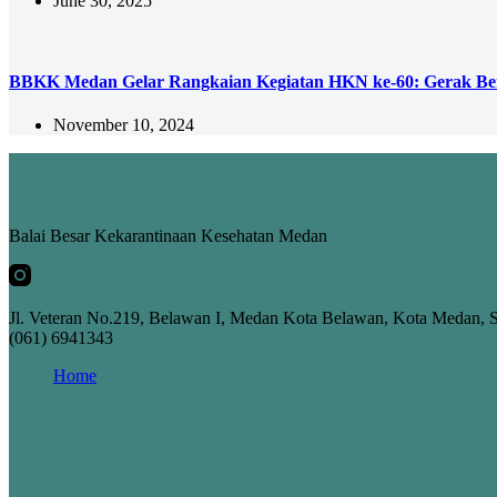
June 30, 2025
BBKK Medan Gelar Rangkaian Kegiatan HKN ke-60: Gerak Be
November 10, 2024
Balai Besar Kekarantinaan Kesehatan Medan
Jl. Veteran No.219, Belawan I, Medan Kota Belawan, Kota Medan, 
(061) 6941343
Home