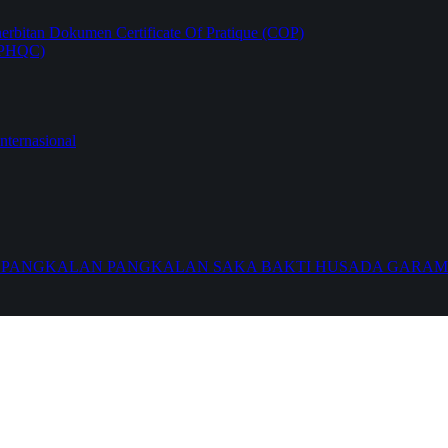
rbitan Dokumen Certificate Of Pratique (COP)
 (PHQC)
Internasional
P2 PANGKALAN PANGKALAN SAKA BAKTI HUSADA GARA