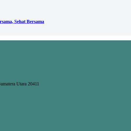
rsama, Sehat Bersama
Sumatera Utara 20411