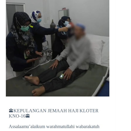
🕋KEPULANGAN JEMAAH HAJI KLOTER
KNO-16🕋
Assalaamu’alaikum warahmatullahi wabarakatuh